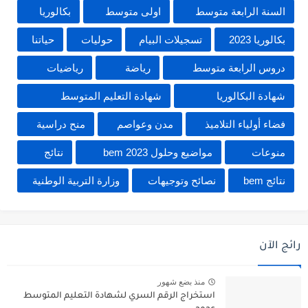
السنة الرابعة متوسط
اولى متوسط
بكالوريا
بكالوريا 2023
تسجيلات البيام
حوليات
حياتنا
دروس الرابعة متوسط
رياضة
رياضيات
شهادة البكالوريا
شهادة التعليم المتوسط
فضاء أولياء التلاميذ
مدن وعواصم
منح دراسية
منوعات
مواضيع وحلول 2023 bem
نتائج
نتائج bem
نصائح وتوجيهات
وزارة التربية الوطنية
رائج الآن
منذ بضع شهور
استخراج الرقم السري لشهادة التعليم المتوسط