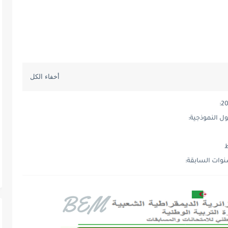
ط
وات السابقة: