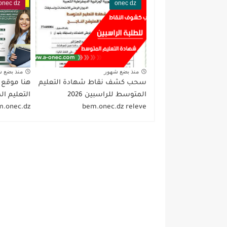
onec dz
onec dz
منذ بضع شهور
منذ بضع 
سحب كشف نقاط شهادة التعليم
هنا موقع
المتوسط للراسبين 2026
m.onec.dz
bem.onec.dz releve