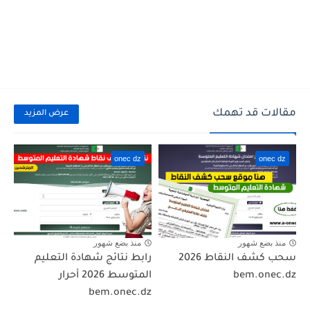
مقالات قد تهمك
عرض المزيد
onec dz
onec dz
منذ بضع شهور
منذ بضع شهور
سحب كشف النقاط 2026
رابط نتائج شهادة التعليم
bem.onec.dz
المتوسط 2026 أحرار
bem.onec.dz