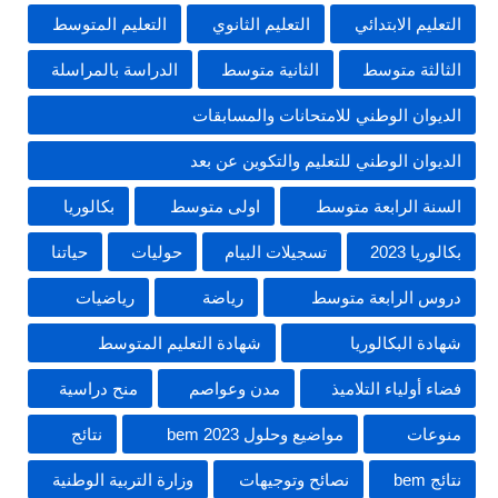
التعليم الابتدائي
التعليم الثانوي
التعليم المتوسط
الثالثة متوسط
الثانية متوسط
الدراسة بالمراسلة
الديوان الوطني للامتحانات والمسابقات
الديوان الوطني للتعليم والتكوين عن بعد
السنة الرابعة متوسط
اولى متوسط
بكالوريا
بكالوريا 2023
تسجيلات البيام
حوليات
حياتنا
دروس الرابعة متوسط
رياضة
رياضيات
شهادة البكالوريا
شهادة التعليم المتوسط
فضاء أولياء التلاميذ
مدن وعواصم
منح دراسية
منوعات
مواضيع وحلول 2023 bem
نتائج
نتائج bem
نصائح وتوجيهات
وزارة التربية الوطنية