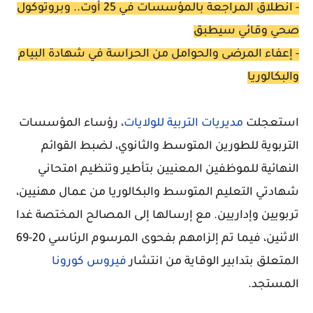
- انطلاق المراجعة بالمؤسسات في 25 أوت.. وبروتوكول
صحي وقائي سيطبق
- إعفاء المرضى والحوامل من الحراسة في شهادة البيام
والبكالوريا
استعجلت
مديريات التربية للولايات
، رؤساء المؤسسات
التربوية للطورين المتوسط والثانوي، لضبط القوائم
النهائية للموظفين المعنيين بتأطير وتنظيم امتحاني
شهادتي التعليم المتوسط والبكالوريا من عمال مهنيين،
تربويين وإداريين. مع إرسالها إلى المصالح المختصة غدا
الاثنين، فيما تم إلزامهم بفحوى المرسوم الرئاسي 20-69
المتعلق بتدابير الوقاية من انتشار
فيروس كورونا
المستجد.