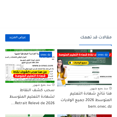
مقالات قد تهمك
عرض المزيد
onec dz
onec dz
منذ بضع شهور
منذ بضع شهور
سحب كشف النقاط
هنا نتائج شهادة التعليم
لشهادة التعليم المتوسط
المتوسط 2026 جميع الولايات
2026 Retrait Relevé de...
bem.onec.dz