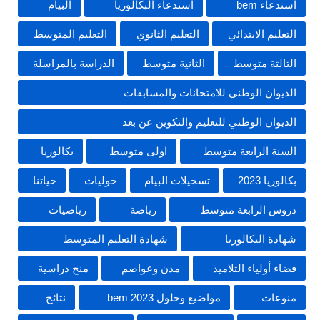
استدعاء bem
استدعاء البكالوريا
البيام
التعليم الابتدائي
التعليم الثانوي
التعليم المتوسط
الثالثة متوسط
الثانية متوسط
الدراسة بالمراسلة
الديوان الوطني للامتحانات والمسابقات
الديوان الوطني للتعليم والتكوين عن بعد
السنة الرابعة متوسط
اولى متوسط
بكالوريا
بكالوريا 2023
تسجيلات البيام
حوليات
حياتنا
دروس الرابعة متوسط
رياضة
رياضيات
شهادة البكالوريا
شهادة التعليم المتوسط
فضاء أولياء التلاميذ
مدن وعواصم
منح دراسية
منوعات
مواضيع وحلول 2023 bem
نتائج