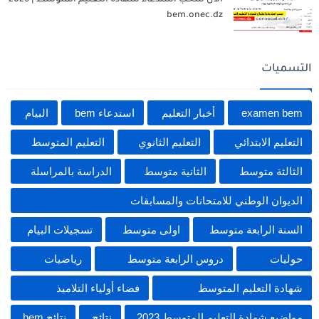
bem.onec.dz
التسميات
examen bem
أخبار التعليم
استدعاء bem
البيام
التعليم الابتدائي
التعليم الثانوي
التعليم المتوسط
الثالثة متوسط
الثانية متوسط
الدراسة بالمراسلة
الديوان الوطني للامتحانات والمسابقات
السنة الرابعة متوسط
اولى متوسط
تسجيلات البيام
حوليات
دروس الرابعة متوسط
رياضيات
شهادة التعليم المتوسط
فضاء أولياء التلاميذ
مواضيع شهادة التعليم المتوسط 2023
نتائج
نتائج bem