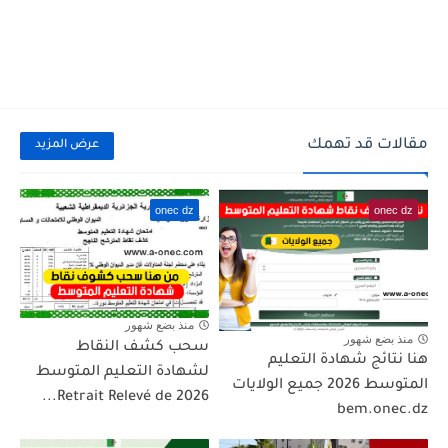
مقالات قد تهمك
عرض المزيد
onec dz
onec dz
منذ بضع شهور
منذ بضع شهور
سحب كشف النقاط
هنا نتائج شهادة التعليم
لشهادة التعليم المتوسط
المتوسط 2026 جميع الولايات
2026 Retrait Relevé de...
bem.onec.dz