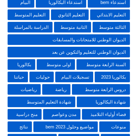
استدعاء bem
استدعاء البكالوريا
البيام
التعليم الابتدائي
التعليم الثانوي
التعليم المتوسط
الثالثة متوسط
الثانية متوسط
الدراسة بالمراسلة
الديوان الوطني للامتحانات والمسابقات
الديوان الوطني للتعليم والتكوين عن بعد
السنة الرابعة متوسط
اولى متوسط
بكالوريا
بكالوريا 2023
تسجيلات البيام
حوليات
حياتنا
دروس الرابعة متوسط
رياضة
رياضيات
شهادة البكالوريا
شهادة التعليم المتوسط
فضاء أولياء التلاميذ
مدن وعواصم
منح دراسية
منوعات
مواضيع وحلول 2023 bem
نتائج