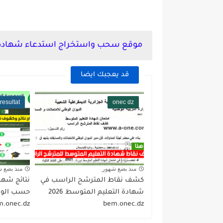
موقع سحب واستخراج استدعاء شهادة التع
قد يعجبك ايضا
resultat
onec dz
منذ بضع شهور
منذ بضع 
كشف نقاط المترشح الراسب في
نتائج شها
شهادة التعليم المتوسط 2026
m.onec.dz
bem.onec.dz