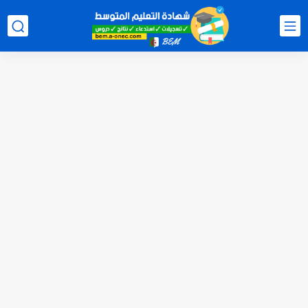
هنا نتائج شهادة التعليم المتوسط 2026 جميع الولايات bem.onec.dz