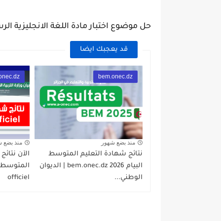
حل موضوع اختبار مادة اللغة الانجليزية الرس
قد يعجبك ايضا
onec.dz
bem.onec.dz
منذ بضع شهور
منذ بضع 
نتائج شهادة التعليم المتوسط
الآن نتائج
البيام 2026 bem.onec.dz | الديوان
الوطني...
officiel