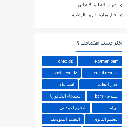
شهادة التعليم الابتدائي
اخبار وزارة التربية الوطنية
اختر حسب اهتمامك ؟
onec dz
examen bem
onefd.edu.dz
onefd resultat
أخبار التعليم
استدعاء
استدعاء bem
استدعاء البكالوريا
البيام
التعليم الابتدائي
التعليم الثانوي
التعليم المتوسط