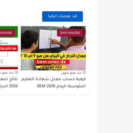
قد يعجبك ايضا
resultat
bem resultat
منذ بضع شهور
منذ بضع 
كيفية حساب معدل شهادة التعليم
نتائج شها
المتوسط البيام 2026 BEM
2026 احرار bem.onec.dz