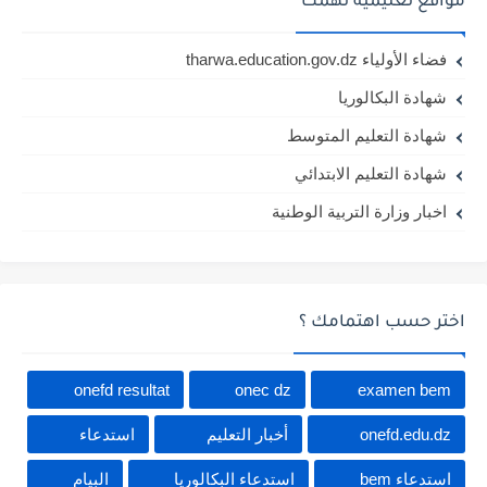
مواقع تعليمية تهمك
فضاء الأولياء tharwa.education.gov.dz
شهادة البكالوريا
شهادة التعليم المتوسط
شهادة التعليم الابتدائي
اخبار وزارة التربية الوطنية
اختر حسب اهتمامك ؟
onefd resultat
onec dz
examen bem
onefd.edu.dz
أخبار التعليم
استدعاء
استدعاء bem
استدعاء البكالوريا
البيام