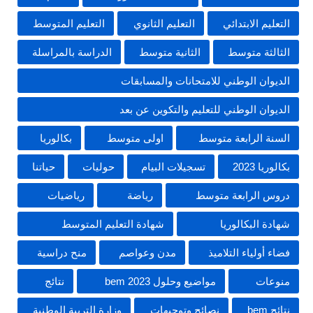
التعليم الابتدائي
التعليم الثانوي
التعليم المتوسط
الثالثة متوسط
الثانية متوسط
الدراسة بالمراسلة
الديوان الوطني للامتحانات والمسابقات
الديوان الوطني للتعليم والتكوين عن بعد
السنة الرابعة متوسط
اولى متوسط
بكالوريا
بكالوريا 2023
تسجيلات البيام
حوليات
حياتنا
دروس الرابعة متوسط
رياضة
رياضيات
شهادة البكالوريا
شهادة التعليم المتوسط
فضاء أولياء التلاميذ
مدن وعواصم
منح دراسية
منوعات
مواضيع وحلول 2023 bem
نتائج
نتائج bem
نصائح وتوجيهات
وزارة التربية الوطنية