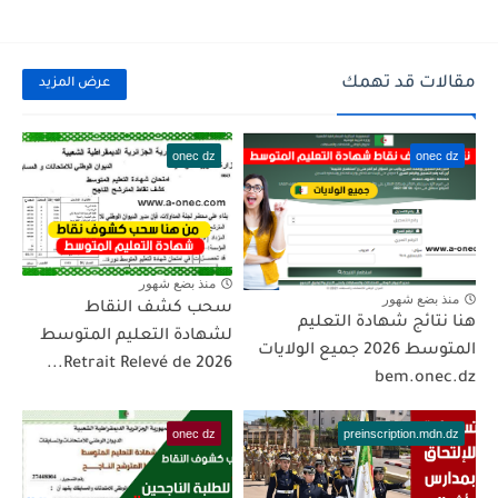
مقالات قد تهمك
عرض المزيد
onec dz
onec dz
منذ بضع شهور
منذ بضع شهور
سحب كشف النقاط
هنا نتائج شهادة التعليم
لشهادة التعليم المتوسط
المتوسط 2026 جميع الولايات
2026 Retrait Relevé de...
bem.onec.dz
onec dz
preinscription.mdn.dz