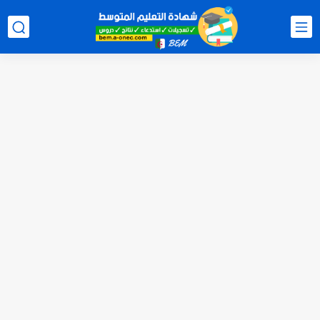
هنا نتائج شهادة التعليم المتوسط 2026 جميع الولايات bem.onec.dz
سحب كشف النقاط لشهادة التعليم المتوسط 2026 Retrait Relevé de...