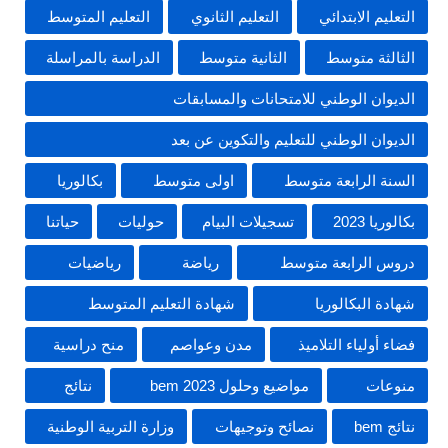
التعليم الابتدائي
التعليم الثانوي
التعليم المتوسط
الثالثة متوسط
الثانية متوسط
الدراسة بالمراسلة
الديوان الوطني للامتحانات والمسابقات
الديوان الوطني للتعليم والتكوين عن بعد
السنة الرابعة متوسط
اولى متوسط
بكالوريا
بكالوريا 2023
تسجيلات البيام
حوليات
حياتنا
دروس الرابعة متوسط
رياضة
رياضيات
شهادة البكالوريا
شهادة التعليم المتوسط
فضاء أولياء التلاميذ
مدن وعواصم
منح دراسية
منوعات
مواضيع وحلول 2023 bem
نتائج
نتائج bem
نصائح وتوجيهات
وزارة التربية الوطنية