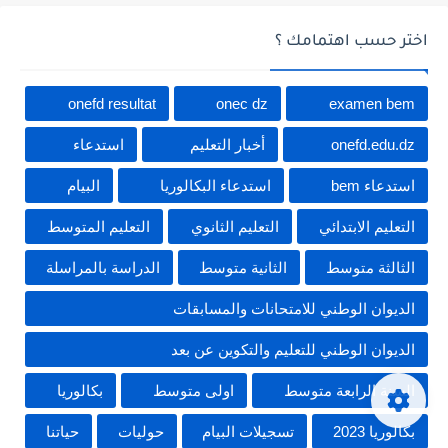
اختر حسب اهتمامك ؟
onefd resultat
onec dz
examen bem
onefd.edu.dz
أخبار التعليم
استدعاء
استدعاء bem
استدعاء البكالوريا
البيام
التعليم الابتدائي
التعليم الثانوي
التعليم المتوسط
الثالثة متوسط
الثانية متوسط
الدراسة بالمراسلة
الديوان الوطني للامتحانات والمسابقات
الديوان الوطني للتعليم والتكوين عن بعد
السنة الرابعة متوسط
اولى متوسط
بكالوريا
بكالوريا 2023
تسجيلات البيام
حوليات
حياتنا