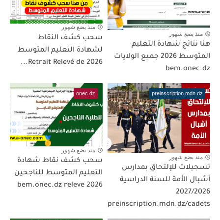
منذ بضع شهور
منذ بضع شهور
سحب كشف النقاط
هنا نتائج شهادة التعليم
لشهادة التعليم المتوسط
المتوسط 2026 جميع الولايات
2026 Retrait Relevé de...
bem.onec.dz
onec dz
preinscription.mdn.dz
منذ بضع شهور
منذ بضع شهور
سحب كشف نقاط شهادة
تسجيلات للإلتحاق بمدارس
التعليم المتوسط للناجحين
أشبال الأمة للسنة الدراسية
2026 bem.onec.dz releve
2027/2026
preinscription.mdn.dz/cadets