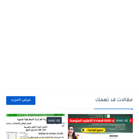
مقالات قد تهمك
عرض المزيد
onec dz
onec dz