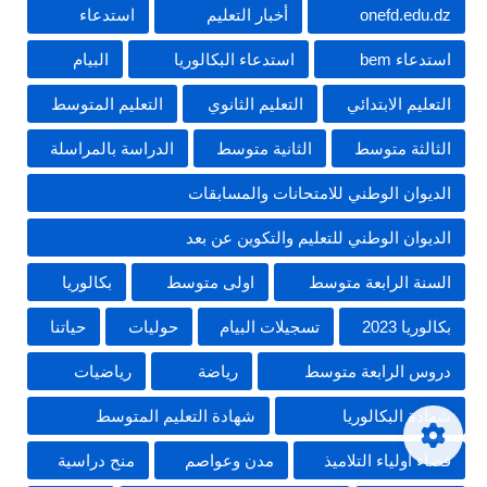
onefd.edu.dz
أخبار التعليم
استدعاء
استدعاء bem
استدعاء البكالوريا
البيام
التعليم الابتدائي
التعليم الثانوي
التعليم المتوسط
الثالثة متوسط
الثانية متوسط
الدراسة بالمراسلة
الديوان الوطني للامتحانات والمسابقات
الديوان الوطني للتعليم والتكوين عن بعد
السنة الرابعة متوسط
اولى متوسط
بكالوريا
بكالوريا 2023
تسجيلات البيام
حوليات
حياتنا
دروس الرابعة متوسط
رياضة
رياضيات
شهادة البكالوريا
شهادة التعليم المتوسط
فضاء أولياء التلاميذ
مدن وعواصم
منح دراسية