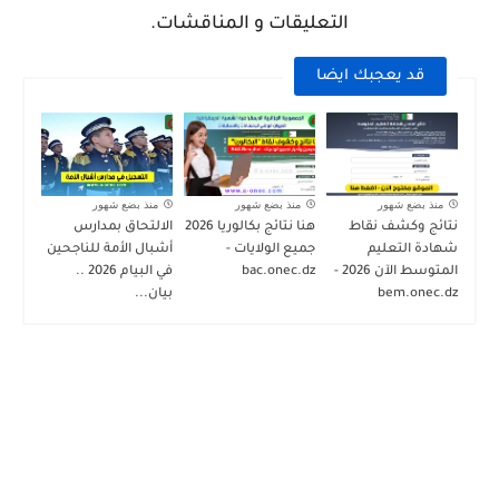
التعليقات و المناقشات.
قد يعجبك ايضا
منذ بضع شهور
منذ بضع شهور
منذ بضع شهور
نتائج وكشف نقاط
هنا نتائج بكالوريا 2026
الالتحاق بمدارس
شهادة التعليم
جميع الولايات -
أشبال الأمة للناجحين
المتوسط الآن 2026 -
bac.onec.dz
في البيام 2026 ..
bem.onec.dz
بيان...