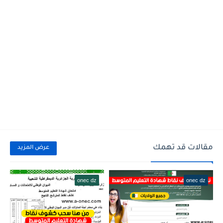
مقالات قد تهمك
عرض المزيد
onec dz
onec dz