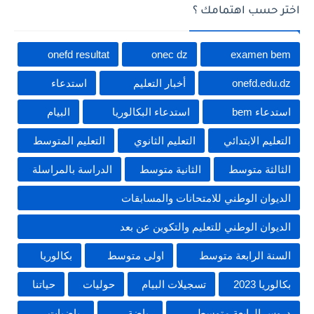
اختر حسب اهتمامك ؟
onefd resultat
onec dz
examen bem
onefd.edu.dz
أخبار التعليم
استدعاء
استدعاء bem
استدعاء البكالوريا
البيام
التعليم الابتدائي
التعليم الثانوي
التعليم المتوسط
الثالثة متوسط
الثانية متوسط
الدراسة بالمراسلة
الديوان الوطني للامتحانات والمسابقات
الديوان الوطني للتعليم والتكوين عن بعد
السنة الرابعة متوسط
اولى متوسط
بكالوريا
بكالوريا 2023
تسجيلات البيام
حوليات
حياتنا
دروس الرابعة متوسط
رياضة
رياضيات