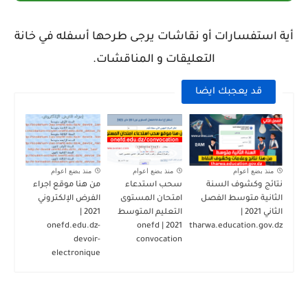
أية استفسارات أو نقاشات يرجى طرحها أسفله في خانة
التعليقات و المناقشات.
قد يعجبك ايضا
منذ بضع اعوام
منذ بضع اعوام
منذ بضع اعوام
نتائج وكشوف السنة
سحب استدعاء
من هنا موقع اجراء
الثانية متوسط الفصل
امتحان المستوى
الفرض الإلكتروني
الثاني 2021 |
التعليم المتوسط
2021 |
onefd.edu.dz-
2021 | onefd
tharwa.education.gov.dz
devoir-
convocation
electronique