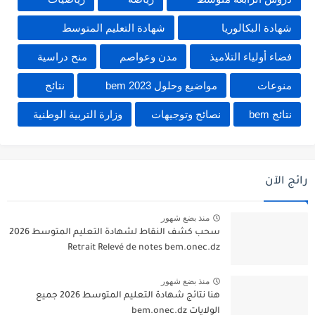
شهادة البكالوريا
شهادة التعليم المتوسط
فضاء أولياء التلاميذ
مدن وعواصم
منح دراسية
منوعات
مواضيع وحلول 2023 bem
نتائج
نتائج bem
نصائح وتوجيهات
وزارة التربية الوطنية
رائج الآن
منذ بضع شهور
سحب كشف النقاط لشهادة التعليم المتوسط 2026
Retrait Relevé de notes bem.onec.dz
منذ بضع شهور
هنا نتائج شهادة التعليم المتوسط 2026 جميع
الولايات bem.onec.dz