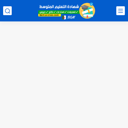
هنا نتائج شهادة التعليم المتوسط 2026 جميع الولايات bem.onec.dz
سحب كشف النقاط لشهادة التعليم المتوسط 2026 Retrait Relevé de...
تسجيلات للإلتحاق بمدارس أشبال الأمة للسنة الدراسية 2027/2026 preinscription.mdn.dz/cadets
سحب كشف نقاط شهادة التعليم المتوسط للناجحين 2026 bem.onec.dz releve
استخراج كشف نقاط شهادة التعليم المتوسط للراسبين 2026 | bem.onec.dz...