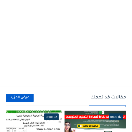
مقالات قد تهمك
عرض المزيد
onec dz
onec dz