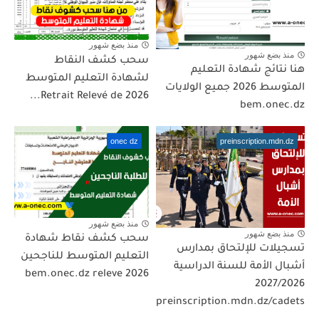
منذ بضع شهور
منذ بضع شهور
سحب كشف النقاط
هنا نتائج شهادة التعليم
لشهادة التعليم المتوسط
المتوسط 2026 جميع الولايات
2026 Retrait Relevé de...
bem.onec.dz
onec dz
preinscription.mdn.dz
منذ بضع شهور
منذ بضع شهور
سحب كشف نقاط شهادة
تسجيلات للإلتحاق بمدارس
التعليم المتوسط للناجحين
أشبال الأمة للسنة الدراسية
2026 bem.onec.dz releve
2027/2026
preinscription.mdn.dz/cadets