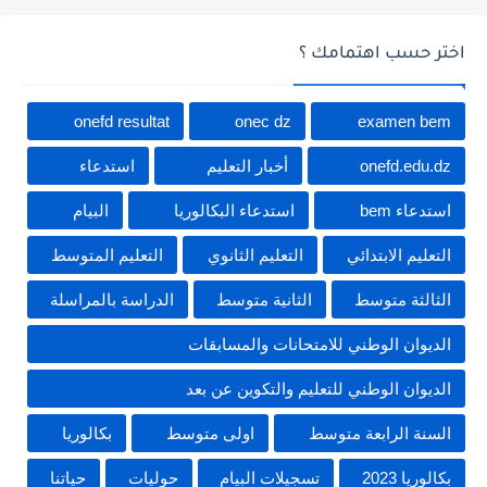
اختر حسب اهتمامك ؟
onefd resultat
onec dz
examen bem
onefd.edu.dz
أخبار التعليم
استدعاء
استدعاء bem
استدعاء البكالوريا
البيام
التعليم الابتدائي
التعليم الثانوي
التعليم المتوسط
الثالثة متوسط
الثانية متوسط
الدراسة بالمراسلة
الديوان الوطني للامتحانات والمسابقات
الديوان الوطني للتعليم والتكوين عن بعد
السنة الرابعة متوسط
اولى متوسط
بكالوريا
بكالوريا 2023
تسجيلات البيام
حوليات
حياتنا