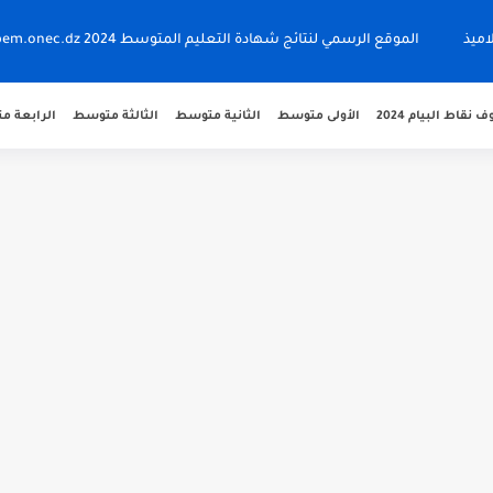
اميذ
الموقع الرسمي لنتائج شهادة التعليم المتوسط 2024 bem.onec.dz
نقاط البيام 2024
الأولى متوسط
الثانية متوسط
الثالثة متوسط
الرابعة 
 bem.onec.dz
 2026 Retrait Relevé de...
دراسية 2027/2026 preinscription.mdn.dz/cadets