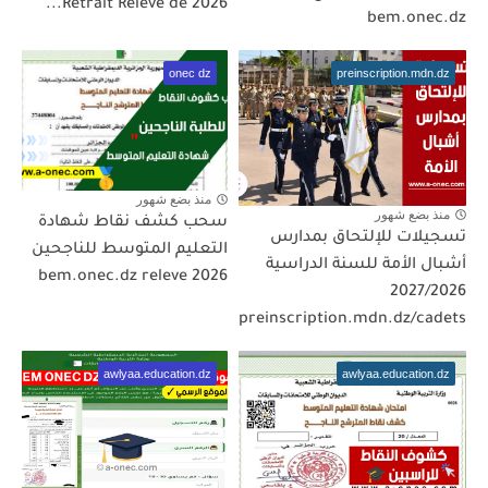
2026 Retrait Relevé de...
bem.onec.dz
onec dz
preinscription.mdn.dz
منذ بضع شهور
منذ بضع شهور
سحب كشف نقاط شهادة
تسجيلات للإلتحاق بمدارس
التعليم المتوسط للناجحين
أشبال الأمة للسنة الدراسية
2026 bem.onec.dz releve
2027/2026
preinscription.mdn.dz/cadets
awlyaa.education.dz
awlyaa.education.dz