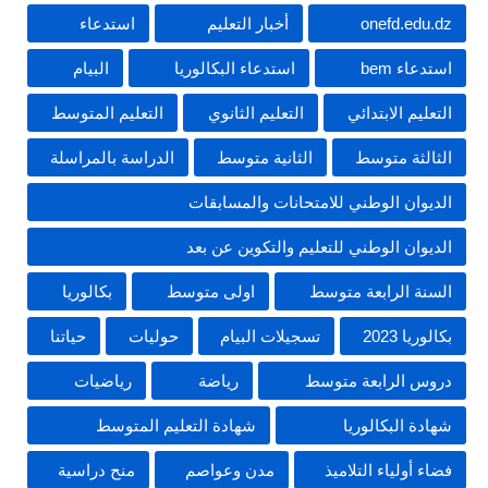
onefd.edu.dz
أخبار التعليم
استدعاء
استدعاء bem
استدعاء البكالوريا
البيام
التعليم الابتدائي
التعليم الثانوي
التعليم المتوسط
الثالثة متوسط
الثانية متوسط
الدراسة بالمراسلة
الديوان الوطني للامتحانات والمسابقات
الديوان الوطني للتعليم والتكوين عن بعد
السنة الرابعة متوسط
اولى متوسط
بكالوريا
بكالوريا 2023
تسجيلات البيام
حوليات
حياتنا
دروس الرابعة متوسط
رياضة
رياضيات
شهادة البكالوريا
شهادة التعليم المتوسط
فضاء أولياء التلاميذ
مدن وعواصم
منح دراسية