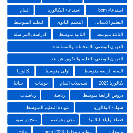
استدعاء bem
استدعاء البكالوريا
البيام
التعليم الابتدائي
التعليم الثانوي
التعليم المتوسط
الثالثة متوسط
الثانية متوسط
الدراسة بالمراسلة
الديوان الوطني للامتحانات والمسابقات
الديوان الوطني للتعليم والتكوين عن بعد
السنة الرابعة متوسط
اولى متوسط
بكالوريا
بكالوريا 2023
تسجيلات البيام
حوليات
حياتنا
دروس الرابعة متوسط
رياضة
رياضيات
شهادة البكالوريا
شهادة التعليم المتوسط
فضاء أولياء التلاميذ
مدن وعواصم
منح دراسية
منوعات
مواضيع وحلول 2023 bem
نتائج