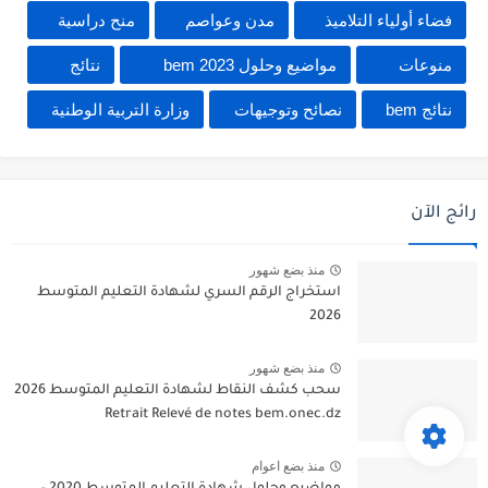
فضاء أولياء التلاميذ
مدن وعواصم
منح دراسية
منوعات
مواضيع وحلول 2023 bem
نتائج
نتائج bem
نصائح وتوجيهات
وزارة التربية الوطنية
رائج الآن
منذ بضع شهور
استخراج الرقم السري لشهادة التعليم المتوسط
2026
منذ بضع شهور
سحب كشف النقاط لشهادة التعليم المتوسط 2026
Retrait Relevé de notes bem.onec.dz
منذ بضع اعوام