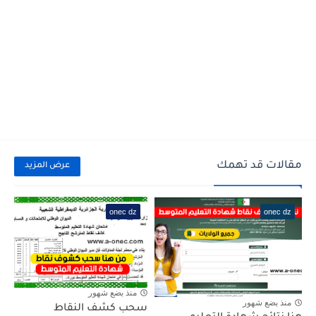
مقالات قد تهمك
عرض المزيد
onec dz
onec dz
منذ بضع شهور
منذ بضع شهور
سحب كشف النقاط