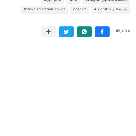
شهادة التعليم المتوسط
نتائج
نتائج البيام
وزارة التربية الوطنية
onec dz
tharwa.education.gov.dz